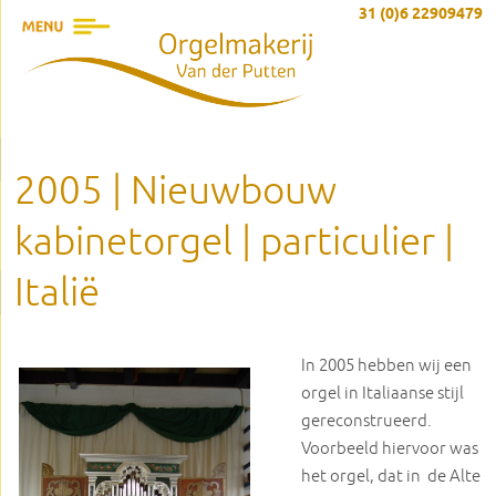
31 (0)6 22909479
2005 | Nieuwbouw
kabinetorgel | particulier |
Italië
In 2005 hebben wij een
orgel in Italiaanse stijl
gereconstrueerd.
Voorbeeld hiervoor was
het orgel, dat in de Alte