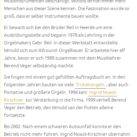
Musikinstrumenten beschäftigt. Winold lernte immer mehr
Menschen aus dieser Szene kennen. Die Faszination wurde so
groß, dass er selber Instrumente bauen wollte.
Er bewarb sich bei den Brüder Reil in Heerde um eine
Ausbildungsstelle und begann 1978 als Lehrling in der
Orgelmakerij Gebr. Reil. In dieser Werkstatt entwickelte
Winold sich zum Allround- Orgelbauer. Er arbeitete hier elf
Jahre, bevor er sich 1989 zusammen mit dem Musiklehrer
Berend Veger selbständig machte.
Sie fingen mit einem gut gefüllten Auftragsbuch an. In den
folgenden Jahren bauten sie viele
Truhenorgeln
, aber auch
Portative und größere Orgeln. 1996 kam
Ingrid Noack-
Kirschner
zur Verstärkung in die Firma. 1999 verließ Berend
Veger den Betrieb, den Winold van der Putten alleine
fortsetzte.
Bis 2002. Nach einem schweren Autounfall konnte er den
Betrieb nicht mehr führen. Ingrid Noack-Kirschner übernahm