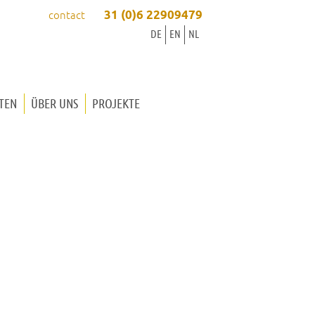
31 (0)6 22909479
contact
DE
EN
NL
TEN
ÜBER UNS
PROJEKTE
ORGELBAUER INGRID
ORGELBAUER WINOLD
UNSERE VORGEHENSWEISE
DIE WERKSTATT
ORGELMUSIK
KONTAKT