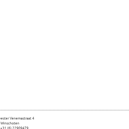
ester Venemastraat 4
 Winschoten
 +31 (6) 22909479