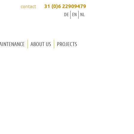
31 (0)6 22909479
contact
DE
EN
NL
AINTENANCE
ABOUT US
PROJECTS
ORGAN BUILDER INGRID
ORGAN BUILDER WINOLD
OUR WAY OF WORKING
WORKSHOP
MUSIC
CONTACT