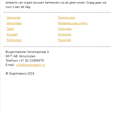
ambacht van orgels bouwen beheersen wij als geen ander. Graag gaan wij
voor u aan de slag.
Werkwijze
Orgelmuziek
Werkplaats
Middeleeuwse orgels
Team
Kistorgels
Actueel
Kerkorgel
Publicaties
Huisorgel
Burgermeester Venemastraat 4
9671 AB Winschoten
Telefoon +31 (6) 22909479
E-mail:
info@orgelmakerij.nl
© Orgelmakerij
2026