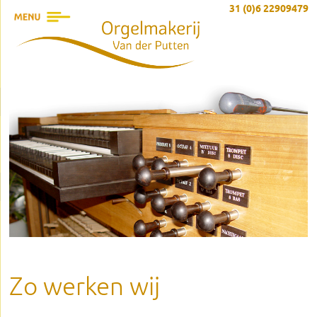
31 (0)6 22909479
Zo werken wij