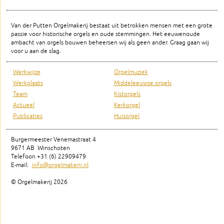
Van der Putten Orgelmakerij bestaat uit betrokken mensen met een grote
passie voor historische orgels en oude stemmingen. Het eeuwenoude
ambacht van orgels bouwen beheersen wij als geen ander. Graag gaan wij
voor u aan de slag.
Werkwijze
Orgelmuziek
Werkplaats
Middeleeuwse orgels
Team
Kistorgels
Actueel
Kerkorgel
Publicaties
Huisorgel
Burgermeester Venemastraat 4
9671 AB Winschoten
Telefoon +31 (6) 22909479
E-mail:
info@orgelmakerij.nl
© Orgelmakerij
2026