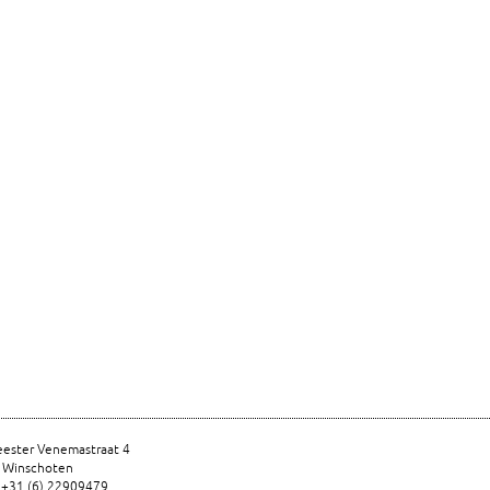
ester Venemastraat 4
 Winschoten
 +31 (6) 22909479