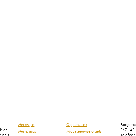
Werkwijze
Orgelmuziek
Burgerme
ls en
9671 AB
Werkplaats
Middeleeuwse orgels
rgels
Telefoon