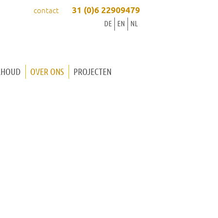
31 (0)6 22909479
contact
DE
EN
NL
RHOUD
OVER ONS
PROJECTEN
ORGELBOUWER INGRID
ORGELBOUWER WINOLD
ONZE WERKWIJZE
ONZE WERKPLAATS
ORGELMUZIEK
ACTUEEL
CONTACT