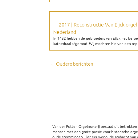
2017 | Reconstructie Van Eijck orgel
Nederland
In 1432 hebben de gebroeders van Eijck het beroem
kathedraal afgerond. Wij mochten hiervan een repl
Berichtnavigatie
←
Oudere berichten
Van der Putten Orgelmakerij bestaat uit betrokken
mensen met een grote passie voor historische orge
oude stemmingen. Het eeuwenoude ambacht van o