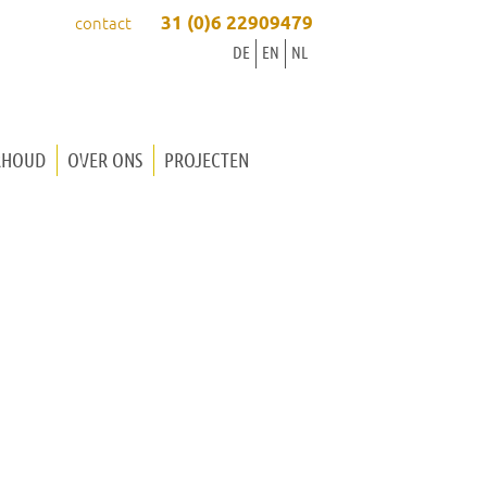
31 (0)6 22909479
contact
DE
EN
NL
RHOUD
OVER ONS
PROJECTEN
ORGELBOUWER INGRID
ORGELBOUWER WINOLD
ONZE WERKWIJZE
ONZE WERKPLAATS
ORGELMUZIEK
ACTUEEL
CONTACT