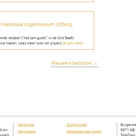
 | Nationaal orgelmuseum | Elburg,
de retabel \”het lam gods\” in de Sint Baafs
ica maken. Lees meer over dit project
Lees meer
Nieuwere berichten
→
Werkwijze
Orgelmuziek
Burgerme
ls en
9671 AB
Werkplaats
Middeleeuwse orgels
rgels
Telefoon