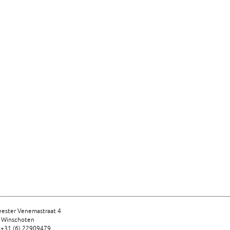
ester Venemastraat 4
 Winschoten
 +31 (6) 22909479