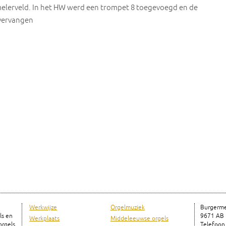
melerveld. In het HW werd een trompet 8 toegevoegd en de
vervangen
Werkwijze
Orgelmuziek
Burgerme
ls en
9671 AB
Werkplaats
Middeleeuwse orgels
rgels
Telefoon