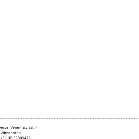
ester Venemastraat 4
 Winschoten
 +31 (6) 22909479