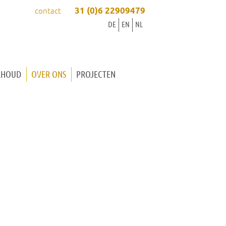
31 (0)6 22909479
contact
DE
EN
NL
RHOUD
OVER ONS
PROJECTEN
ORGELBOUWER INGRID
ORGELBOUWER WINOLD
ONZE WERKWIJZE
ONZE WERKPLAATS
ORGELMUZIEK
ACTUEEL
CONTACT